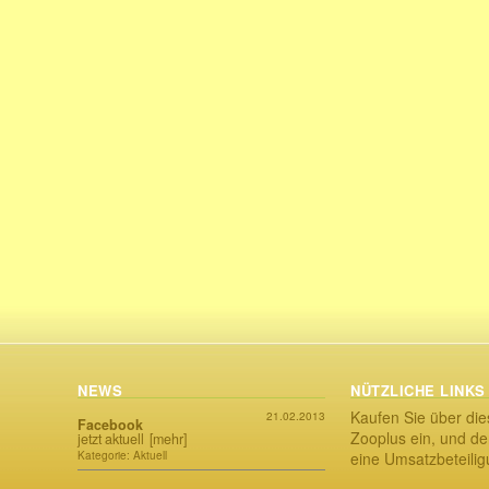
NEWS
NÜTZLICHE LINKS
Kaufen Sie über die
21.02.2013
Facebook
Zooplus ein, und der
jetzt aktuell
[mehr]
Kategorie: Aktuell
eine Umsatzbeteili