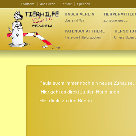
Startseite
Alle Seiten
Kontakt
Spenden
UNSER VEREIN
TIERVERMITTLU
Das sind Wir
Zuhause gesucht
PATENSCHAFTTIERE
TIERSCHU
Tiere die Hilfe brauchen
Unterstützen 
Paula sucht immer noch ein neues Zuhause.
Hier geht es direkt zu den Hündinnen
Hier direkt zu den Rüden