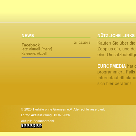
NEWS
NÜTZLICHE LINKS
Kaufen Sie über die
21.02.2013
Facebook
Zooplus ein, und der
jetzt aktuell
[mehr]
Kategorie: Aktuell
eine Umsatzbeteili
EUROPMEDIA
hat d
programmiert. Falls
Internetauftritt plan
sich hier beraten!
© 2026 Tierhilfe ohne Grenzen e.V. Alle rechte reserviert.
Letzte Aktualisierung: 15.07.2026
Aktuelle Besucherzahl: