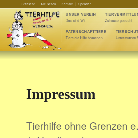
Startseite
Alle Seiten
Kontakt
Spenden
UNSER VEREIN
TIERVERMITTLU
Das sind Wir
Zuhause gesucht
PATENSCHAFTTIERE
TIERSCHU
Tiere die Hilfe brauchen
Unterstützen 
Impressum
Tierhilfe ohne Grenzen e