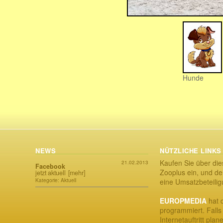
Hunde
NEWS
NÜTZLICHE LINKS
Kaufen Sie über die
21.02.2013
Facebook
Zooplus ein, und der
jetzt aktuell
[mehr]
Kategorie: Aktuell
eine Umsatzbeteili
EUROPMEDIA
hat d
programmiert. Falls
Internetauftritt plan