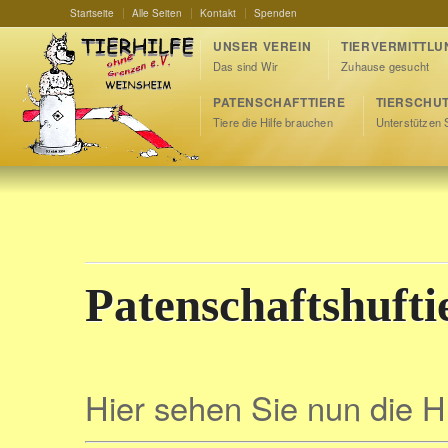
Startseite
Alle Seiten
Kontakt
Spenden
UNSER VEREIN
TIERVERMITTLU
Das sind Wir
Zuhause gesucht
PATENSCHAFTTIERE
TIERSCHU
Tiere die Hilfe brauchen
Unterstützen 
Patenschaftshufti
Hier sehen Sie nun die Hu