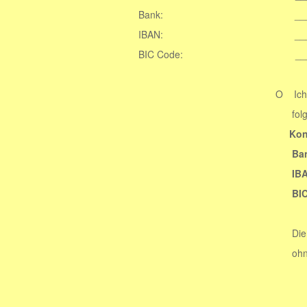
Bank: ____________
IBAN: ____________
BIC Code: __________
O Ich überweise den P
folgendes K
Kon
Bank: Sparkasse
IBAN: DE7856050
BIC Code: MA
Die Kündigung der Pat
ohne Kündigungsfr