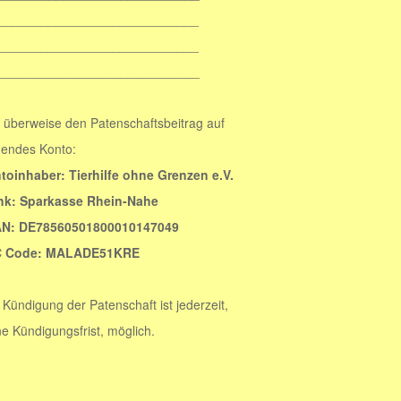
__________________
__________________
____________________
atenschaftsbeitrag auf
onto:
toinhaber: Tierhilfe ohne Grenzen e.V.
 Rhein-Nahe
1800010147049
LADE51KRE
enschaft ist jederzeit,
ist, möglich.