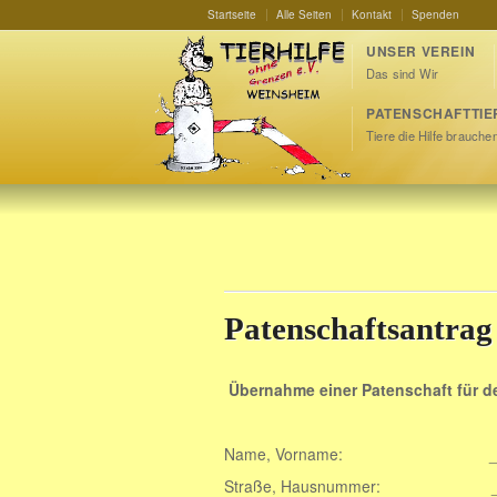
Startseite
Alle Seiten
Kontakt
Spenden
UNSER VEREIN
Das sind Wir
PATENSCHAFTTIE
Tiere die Hilfe brauche
Patenschaftsantrag
Übernahme einer Patenschaft für d
Name, Vorname: ________
Straße, Hausnummer: _____