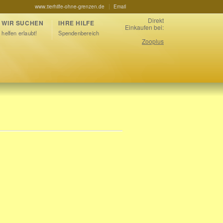
www.tierhilfe-ohne-grenzen.de
Email
Direkt
WIR SUCHEN
IHRE HILFE
Einkaufen bei:
helfen erlaubt!
Spendenbereich
Zooplus