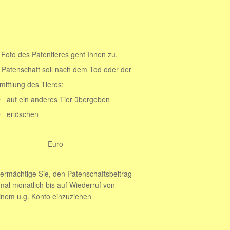
______________________
_____________________
eres geht Ihnen zu.
 nach dem Tod oder der
 Tieres:
 Tier übergeben
hen
__________ Euro
den Patenschaftsbeitrag
s auf Wiederruf von
o einzuziehen
_____________________