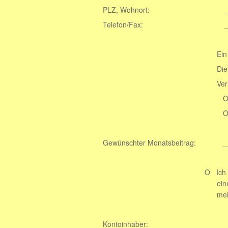
PLZ, Wohnort: ________
Telefon/Fax: _________
Ein Foto des Patenti
Die Patenschaft soll
Vermittlung des
O auf ein anderes
O erlösc
Gewünschter Monatsbeitrag: __
O Ich ermächtige Sie, 
einmal monatlich bi
meinem u.g. Kont
Kontoinhaber: _________