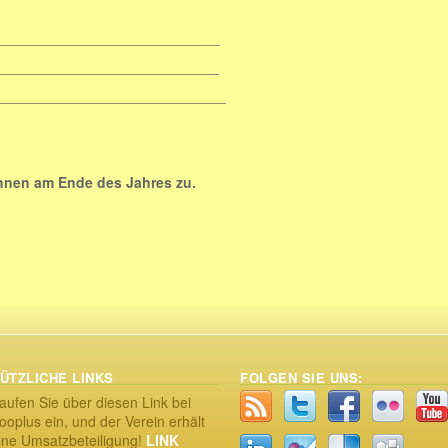
____________________
_____________________
_____________________________
hnen am Ende des Jahres zu.
ÜTZLICHE LINKS
FOLGEN SIE UNS:
aufen Sie über diesen Link bei
ooplus ein, und der Verein erhält
ine Umsatzbeteiligung!
LINK