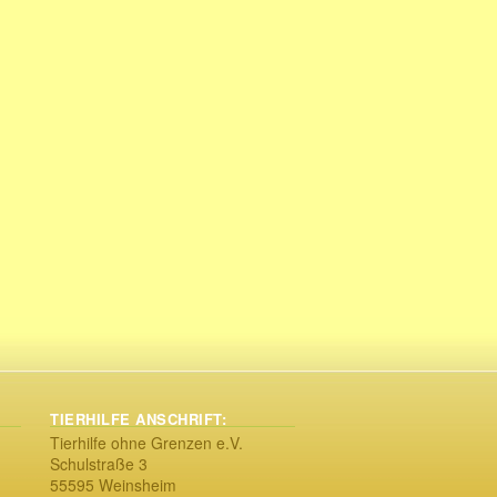
TIERHILFE ANSCHRIFT:
Tierhilfe ohne Grenzen e.V.
Schulstraße 3
55595 Weinsheim