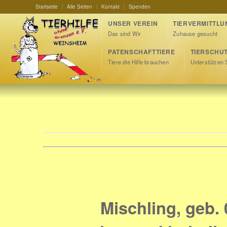
Startseite
Alle Seiten
Kontakt
Spenden
UNSER VEREIN
TIERVERMITTLU
Das sind Wir
Zuhause gesucht
PATENSCHAFTTIERE
TIERSCHU
Tiere die Hilfe brauchen
Unterstützen 
Mischling, geb. 