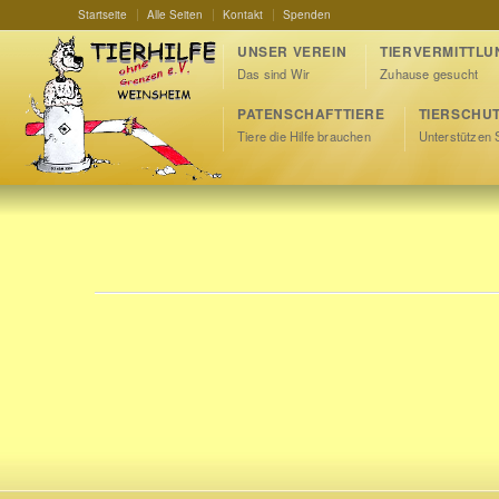
Startseite
Alle Seiten
Kontakt
Spenden
UNSER VEREIN
TIERVERMITTLU
Das sind Wir
Zuhause gesucht
PATENSCHAFTTIERE
TIERSCHU
Tiere die Hilfe brauchen
Unterstützen 