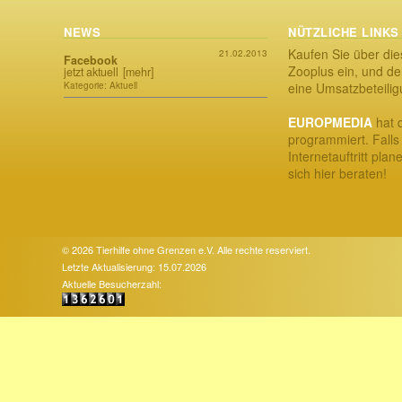
NEWS
NÜTZLICHE LINKS
Kaufen Sie über die
21.02.2013
Facebook
Zooplus ein, und der
jetzt aktuell
[mehr]
Kategorie: Aktuell
eine Umsatzbeteili
EUROPMEDIA
hat d
programmiert. Falls
Internetauftritt plan
sich hier beraten!
© 2026 Tierhilfe ohne Grenzen e.V. Alle rechte reserviert.
Letzte Aktualisierung: 15.07.2026
Aktuelle Besucherzahl: