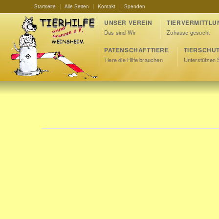
Startseite
Alle Seiten
Kontakt
Spenden
UNSER VEREIN
TIERVERMITTLU
Das sind Wir
Zuhause gesucht
PATENSCHAFTTIERE
TIERSCHU
Tiere die Hilfe brauchen
Unterstützen 