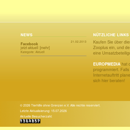
NEWS
NÜTZLICHE LINKS
Kaufen Sie über die
21.02.2013
Facebook
Zooplus ein, und der
jetzt aktuell
[mehr]
Kategorie: Aktuell
eine Umsatzbeteili
EUROPMEDIA
hat d
programmiert. Falls
Internetauftritt plan
sich hier beraten!
© 2026 Tierhilfe ohne Grenzen e.V. Alle rechte reserviert.
Letzte Aktualisierung: 15.07.2026
Aktuelle Besucherzahl: