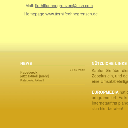
Mail:
tierhilfeohnegrenzen@msn.com
Homepage
www.tierhilfeohnegrenzen.de
NEWS
NÜTZLICHE LINKS
Kaufen Sie über die
21.02.2013
Facebook
Zooplus ein, und der
jetzt aktuell
[mehr]
Kategorie: Aktuell
eine Umsatzbeteili
EUROPMEDIA
hat d
programmiert. Falls
Internetauftritt plan
sich hier beraten!