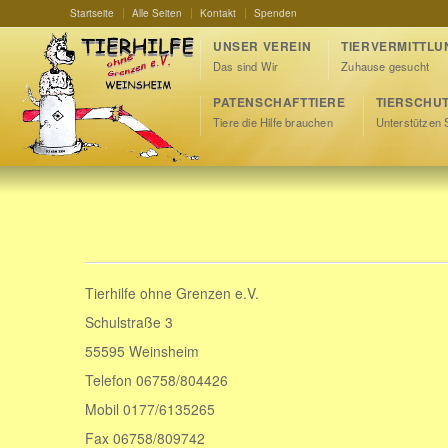
Startseite
Alle Seiten
Kontakt
Spenden
UNSER VEREIN
TIERVERMITTLU
Das sind Wir
Zuhause gesucht
PATENSCHAFTTIERE
TIERSCHU
Tiere die Hilfe brauchen
Unterstützen 
Tierhilfe ohne Grenzen e.V.
Schulstraße 3
55595 Weinsheim
Telefon 06758/804426
Mobil 0177/6135265
Fax 06758/809742