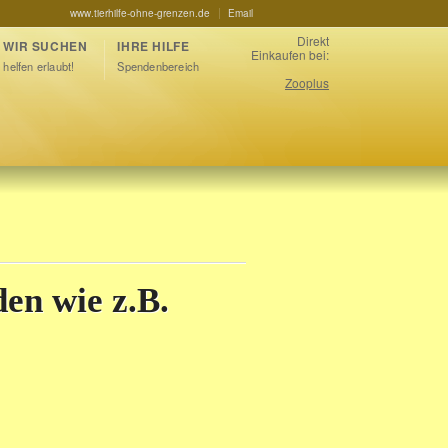
www.tierhilfe-ohne-grenzen.de
Email
Direkt
WIR SUCHEN
IHRE HILFE
Einkaufen bei:
helfen erlaubt!
Spendenbereich
Zooplus
en wie z.B.